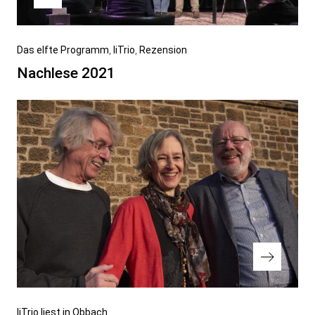
Vorheriger
Das elfte Programm
liTrio
Rezension
Beitrag
Nachlese 2021
Nächster
liTrio liest in Obbach