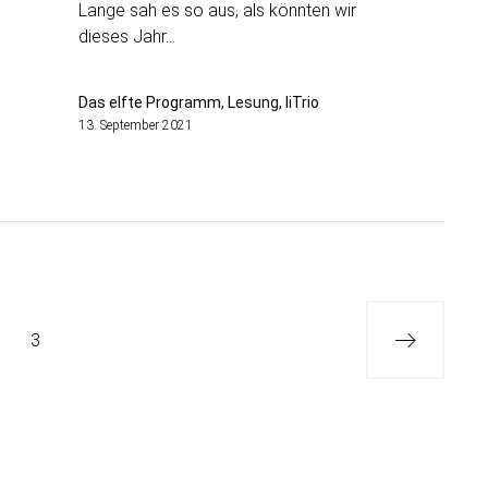
Lange sah es so aus, als könnten wir
dieses Jahr…
Das elfte Programm, Lesung, liTrio
13. September 2021
g
Ältere
3
Beiträge