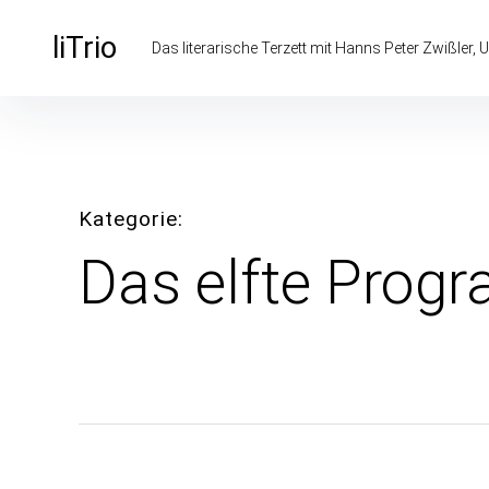
Inhalte
überspringen
liTrio
Das literarische Terzett mit Hanns Peter Zwißler, U
Kategorie
Das elfte Prog