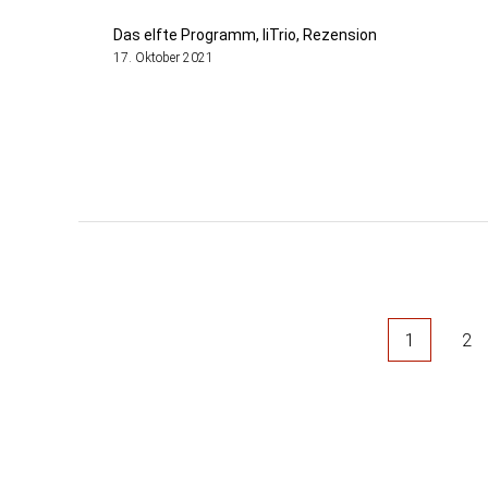
Das elfte Programm, liTrio, Rezension
17. Oktober 2021
Seitennummerierun
der
1
2
Beiträge