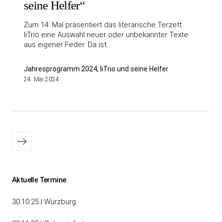
seine Helfer“
Zum 14. Mal präsentiert das literarische Terzett
liTrio eine Auswahl neuer oder unbekannter Texte
aus eigener Feder. Da ist…
Jahresprogramm 2024, liTrio und seine Helfer
24. Mai 2024
Seitennummerierung
Ältere
der
Beiträge
Beiträge
Aktuelle Termine
30.10.25 | Würzburg