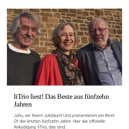
liTrio liest! Das Beste aus fünfzehn
Jahren
Juhu, wir feiern Jubiläum! Und präsentieren ein Best-
Of der letzten fünfzehn Jahre. Hier die offizielle
Anküdigung: liTrio, das sind…