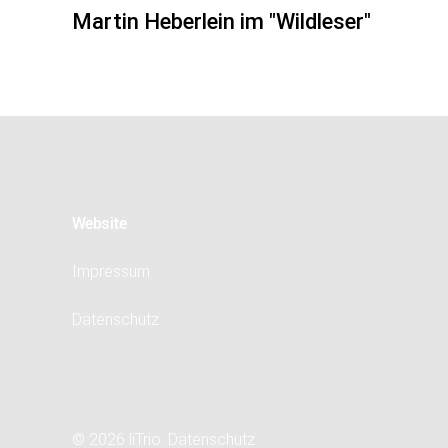
Beitrag
Martin Heberlein im "Wildleser"
Website
Impressum
Datenschutz
© 2026 liTrio.
Datenschutz