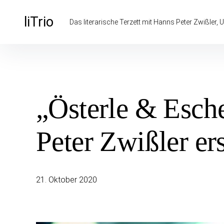
Inhalte
überspringen
liTrio
Das literarische Terzett mit Hanns Peter Zwißler, U
„Österle & Esch
Peter Zwißler er
21. Oktober 2020