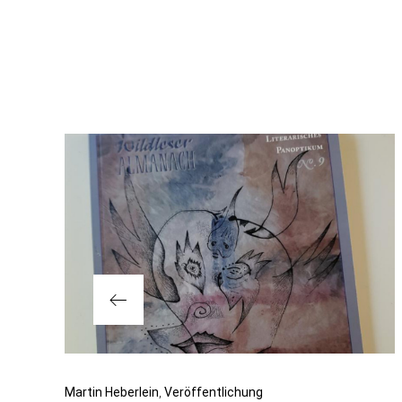
Beitragsnavigation
Vorheriger
Martin Heberlein
Veröffentlichung