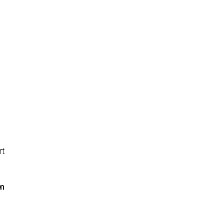
rt
en