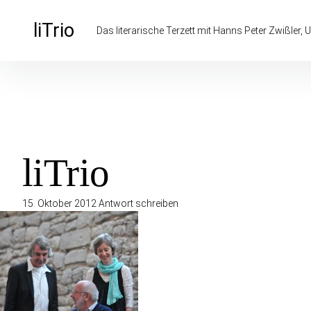
Inhalte
überspringen
liTrio
Das literarische Terzett mit Hanns Peter Zwißler, U
liTrio
15. Oktober 2012
Antwort schreiben