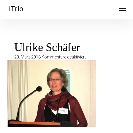
Inhalte
liTrio
überspringen
Ulrike Schäfer
für
20. März 2018
Kommentare deaktiviert
Ulrike
Schäfer