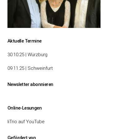
Beitragsnavigation
Aktuelle Termine
30.10.25 | Würzburg
09.11.25 | Schweinfurt
Newsletter abonnieren
Online-Lesungen
liTrio auf YouTube
Gefördert von