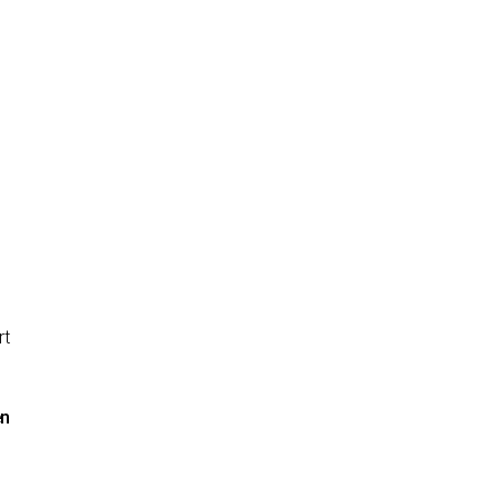
rt
en