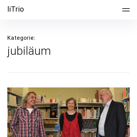
Inhalte
liTrio
überspringen
Kategorie
jubiläum